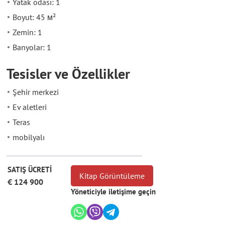
Yatak odası: 1
Boyut: 45 м²
Zemin: 1
Banyolar: 1
Tesisler ve Özellikler
Şehir merkezi
Ev aletleri
Teras
mobilyalı
SATIŞ ÜCRETİ
Kitap Görüntüleme
€ 124 900
Yöneticiyle iletişime geçin