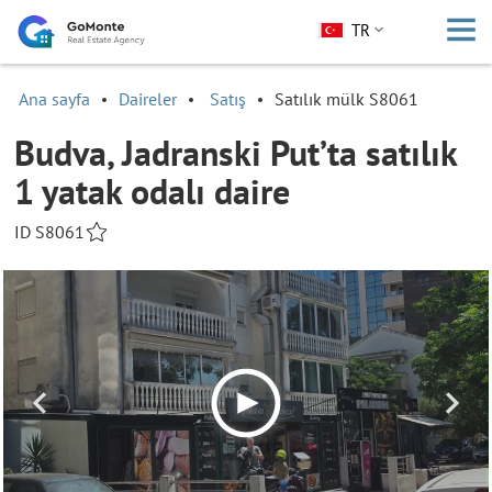
TR
Ana sayfa
Daireler
Satış
Satılık mülk S8061
Budva, Jadranski Put’ta satılık
1 yatak odalı daire
ID S8061