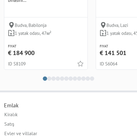
binasını…
Budva, Babilonja
Budva, Lazi
1 yatak odası, 47м²
1 yatak odası, 
FIYAT
FIYAT
€ 184 900
€ 141 501
ID S8109
ID S6064
Emlak
Kiralık
Satış
Evler ve villalar