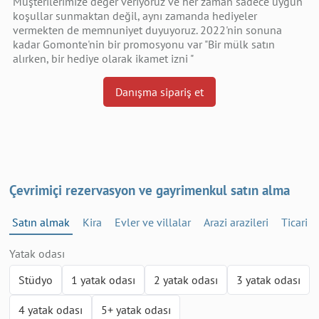
Müşterilerimize değer veriyoruz ve her zaman sadece uygun
koşullar sunmaktan değil, aynı zamanda hediyeler
vermekten de memnuniyet duyuyoruz. 2022'nin sonuna
kadar Gomonte'nin bir promosyonu var "Bir mülk satın
alırken, bir hediye olarak ikamet izni "
Danışma sipariş et
Çevrimiçi rezervasyon ve gayrimenkul satın alma
Satın almak
Kira
Evler ve villalar
Arazi arazileri
Ticari
Yatak odası
Stüdyo
1 yatak odası
2 yatak odası
3 yatak odası
4 yatak odası
5+ yatak odası