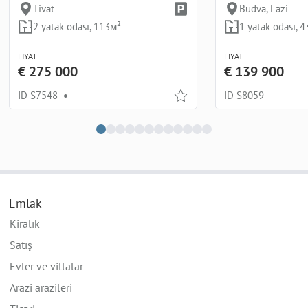
Tivat
Budva, Lazi
2 yatak odası, 113м²
1 yatak odası, 
FIYAT
FIYAT
€ 275 000
€ 139 900
ID S7548
•
ID S8059
Emlak
Kiralık
Satış
Evler ve villalar
Arazi arazileri