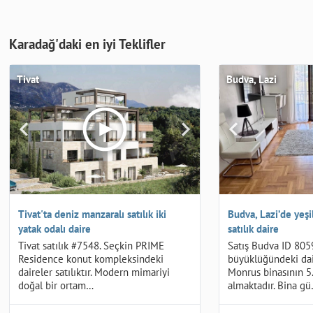
Karadağ'daki en iyi Teklifler
Tivat
Budva, Lazi
Tivat'ta deniz manzaralı satılık iki
Budva, Lazi’de yeşi
yatak odalı daire
satılık daire
Tivat satılık #7548. Seçkin PRIME
Satış Budva ID 805
Residence konut kompleksindeki
büyüklüğündeki dai
daireler satılıktır. Modern mimariyi
Monrus binasının 5.
doğal bir ortam…
almaktadır. Bina g