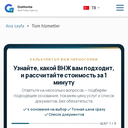
TR
Ana sayfa
Tüm hizmetler
КАЛЬКУЛЯТОР ВНЖ ЧЕРНОГОРИИ
Узнайте, какой ВНЖ вам подходит,
и рассчитайте стоимость за 1
минуту
Ответьте на несколько вопросов — подберём
подходящее основание, покажем цену услуг и список
документов. Без обязательств.
4 основания на выбор
Точная цена сразу
Список документов
ШАГ 1 / 5