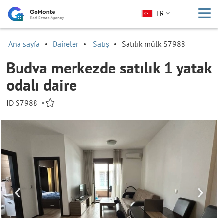
TR
Ana sayfa
Daireler
Satış
Satılık mülk S7988
Budva merkezde satılık 1 yatak
odalı daire
ID S7988
•