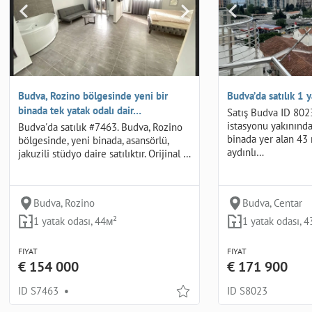
Budva, Rozino bölgesinde yeni bir
Budva’da satılık 1 y
binada tek yatak odalı dair…
Satış Budva ID 802
istasyonu yakınında
Budva'da satılık #7463. Budva, Rozino
binada yer alan 4
bölgesinde, yeni binada, asansörlü,
aydınlı…
jakuzili stüdyo daire satılıktır. Orijinal …
Budva, Rozino
Budva, Centar
1 yatak odası, 44м²
1 yatak odası, 
FIYAT
FIYAT
€ 154 000
€ 171 900
ID S7463
•
ID S8023