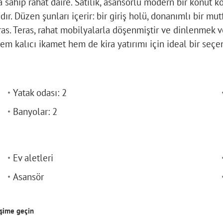
a sahip rahat daire. Satılık, asansörlü modern bir konut 
r. Düzen şunları içerir: bir giriş holü, donanımlı bir mutfa
. Teras, rahat mobilyalarla döşenmiştir ve dinlenmek ve m
 Hem kalıcı ikamet hem de kira yatırımı için ideal bir seçe
Yatak odası: 2
Banyolar: 2
Ev aletleri
Asansör
işime geçin