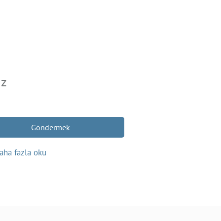
ız
Göndermek
aha fazla oku