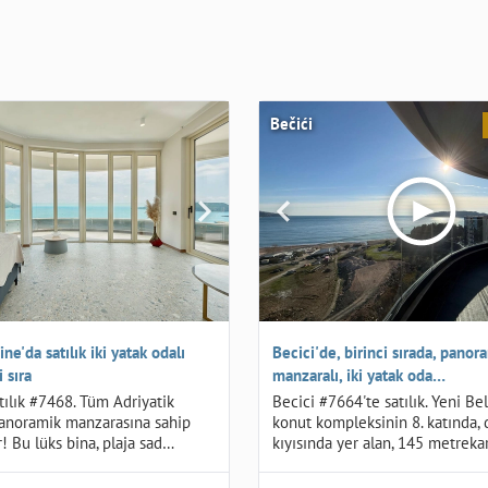
Bečići
ine'da satılık iki yatak odalı
Becici'de, birinci sırada, panor
i sıra
manzaralı, iki yatak oda…
tılık #7468. Tüm Adriyatik
Becici #7664'te satılık. Yeni B
 panoramik manzarasına sahip
konut kompleksinin 8. katında, 
r! Bu lüks bina, plaja sad…
kıyısında yer alan, 145 metreka