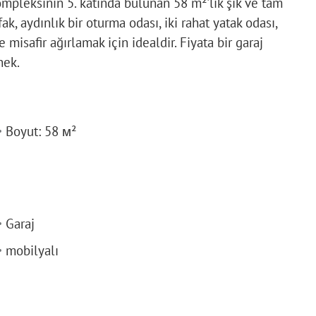
kompleksinin 5. katında bulunan 58 m²'lik şık ve tam
k, aydınlık bir oturma odası, iki rahat yatak odası,
isafir ağırlamak için idealdir. Fiyata bir garaj
nek.
Boyut: 58 м²
Garaj
mobilyalı