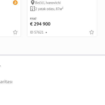
Bečići, Ivanovichi
2 yatak odası, 87м²
FIYAT
€ 294 900
ID S7621
•
r
aritası