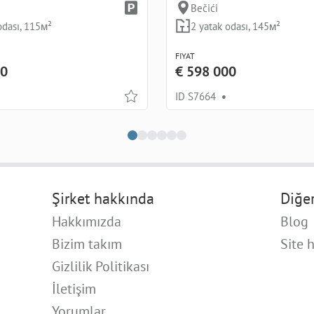
Bečići
odası, 115м²
2 yatak odası, 145м²
FIYAT
00
€ 598 000
ID S7664
•
Şirket hakkında
Diğe
Hakkımızda
Blog
Bizim takım
Site h
Gizlilik Politikası
İletişim
Yorumlar