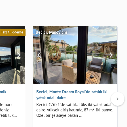
Bečići, Ivanovichi
Taksitli ödeme
amik
Becici, Monte Dream Royal'de satılık iki
yatak odalı daire.
ellemond
Becici #7621'de satılık. Lüks iki yatak odalı
deniz
daire, yüksek giriş katında, 87 m², iki banyo.
relik lük…
Özel bir şelaleye bakan …