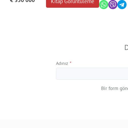
€ 350 000
Kitap Görüntüleme
D
Adınız
*
Bir form gön