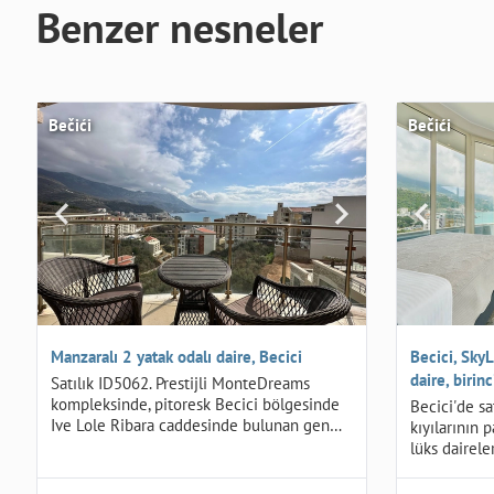
Benzer nesneler
Bečići
Bečići
Manzaralı 2 yatak odalı daire, Becici
Becici, SkyL
daire, birinc
Satılık ID5062. Prestijli MonteDreams
kompleksinde, pitoresk Becici bölgesinde
Becici'de sa
Ive Lole Ribara caddesinde bulunan gen…
kıyılarının
lüks dairele