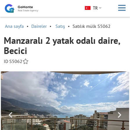
TR
Ana sayfa
Daireler
Satış
Satılık mülk S5062
Manzaralı 2 yatak odalı daire,
Becici
ID S5062