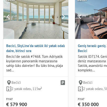
Becici, SkyLine'da satılık iki yatak odalı
Geniş teraslı geniş 
daire, birinci sıra
Becici
Becici'de satılık #7468. Tüm Adriyatik
Satılık ID7174. Geni
kıyılarının panoramik manzarasına
deniz manzarasına s
sahip lüks daireler! Bu lüks bina, plaja
Satılık, asansörlü 
sad…
kompleks…
Bečići
Bečići
2 yatak odası, 115м²
2 yatak odası, 
FIYAT
FIYAT
€ 579 900
€ 350 000