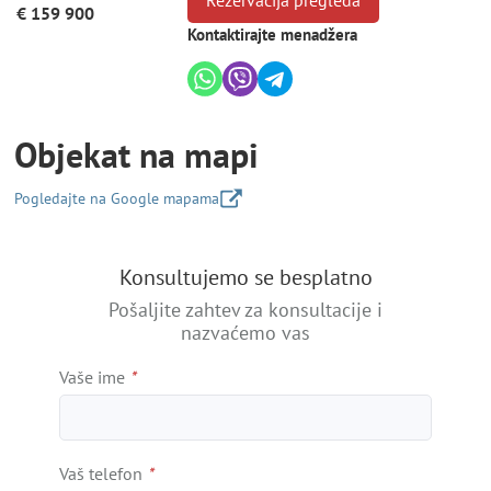
€ 159 900
Kontaktirajte menadžera
Objekat na mapi
Pogledajte na Google mapama
+
Konsultujemo se besplatno
−
Pošaljite zahtev za konsultacije i
nazvaćemo vas
Vaše ime
*
Vaš telefon
*