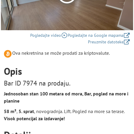
Pogledajte video
Pogledajte na Google mapama
Preuzmite datoteke
Ova nekretnina se može prodati za kriptovalute.
Opis
Bar ID 7974 na prodaju.
Jednosoban stan 100 metara od mora, Bar, pogled na more i
planine
58 m²
,
5. sprat
, novogradnja. Lift. Pogled na more sa terase.
Visok potencijal za izdavanje!