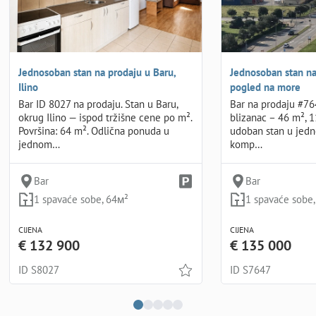
Jednosoban stan na prodaju u Baru,
Jednosoban stan na 
Ilino
pogled na more
Bar ID 8027 na prodaju. Stan u Baru,
Bar na prodaju #764
okrug Ilino — ispod tržišne cene po m².
blizanac – 46 m², 1
Površina: 64 m². Odlična ponuda u
udoban stan u jedn
jednom…
komp…
Bar
Bar
1 spavaće sobe, 64м²
1 spavaće sobe
CIJENA
CIJENA
€ 132 900
€ 135 000
ID S8027
ID S7647