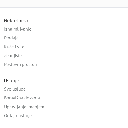
Nekretnina
Iznajmljivanje
Prodaja
Kuće i vile
Zemljište
Poslovni prostori
Usluge
Sve usluge
Boravišna dozvola
Upravljanje imanjem
Onlajn usluge