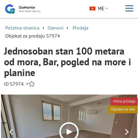
ME
Početna stranica
Stanovi
Prodaja
Objekat za prodaju S7974
Jednosoban stan 100 metara
od mora, Bar, pogled na more i
planine
ID S7974
•
Hitna prodaja
Otplata na rate