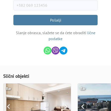
Pošalji
Slanje obrasca, slažete se da ćete obraditi
lične
podatke
Slični objekti
Bar
Bar