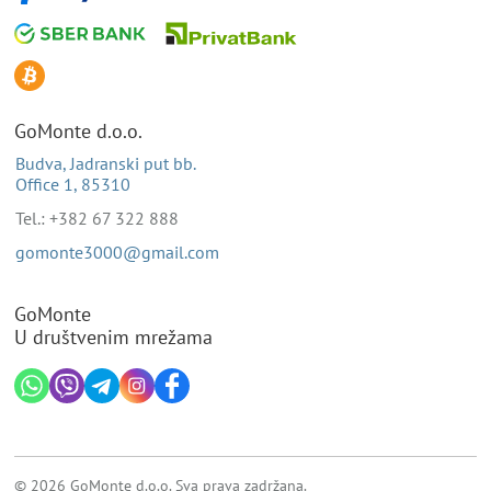
GoMonte d.o.o.
Budva, Jadranski put bb.
Office 1, 85310
Tel.: +382 67 322 888
gomonte3000@gmail.com
GoMonte
U društvenim mrežama
© 2026 GoMonte d.o.o. Sva prava zadržana.