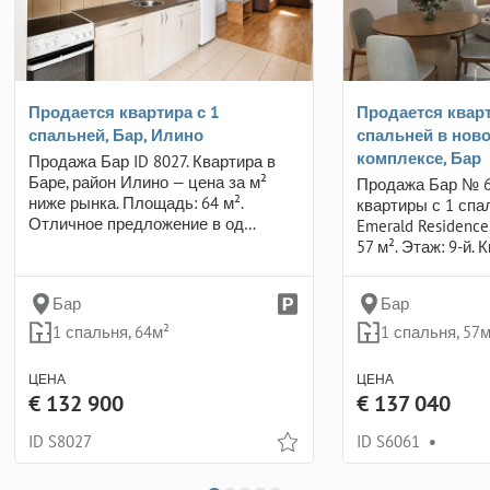
Продается квартира с 1
Продается кварт
спальней, Бар, Илино
спальней в нов
комплексе, Бар
Продажа Бар ID 8027. Квартира в
Баре, район Илино — цена за м²
Продажа Бар № 6
ниже рынка. Площадь: 64 м².
квартиры с 1 спа
Отличное предложение в од…
Emerald Residence
57 м². Этаж: 9-й.
Бар
Бар
1 спальня, 64м²
1 спальня, 57м
ЦЕНА
ЦЕНА
€ 132 900
€ 137 040
ID S8027
ID S6061
•