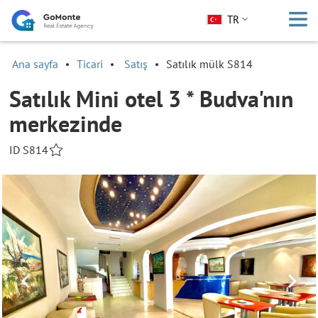
TR
Ana sayfa
Ticari
Satış
Satılık mülk S814
Satılık Mini otel 3 * Budva'nın
merkezinde
ID S814