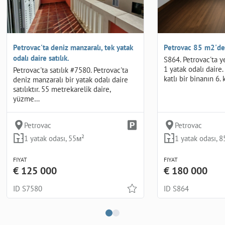
Petrovac'ta deniz manzaralı, tek yatak
Petrovac 85 m2'de 
odalı daire satılık.
S864. Petrovac'ta ye
1 yatak odalı daire.
Petrovac'ta satılık #7580. Petrovac'ta
katlı bir binanın 6
deniz manzaralı bir yatak odalı daire
satılıktır. 55 metrekarelik daire,
yüzme…
Petrovac
Petrovac
1 yatak odası, 55м²
1 yatak odası, 
FIYAT
FIYAT
€ 125 000
€ 180 000
ID S7580
ID S864