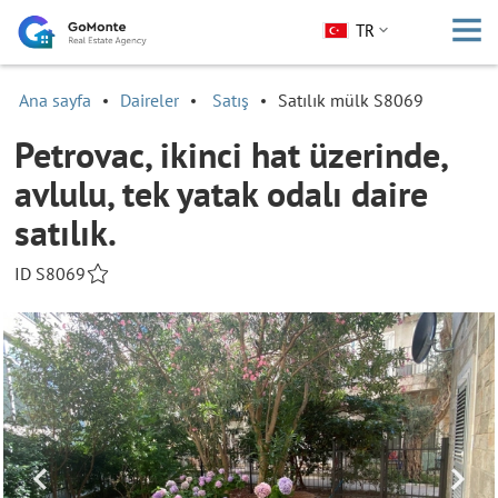
TR
Ana sayfa
Daireler
Satış
Satılık mülk S8069
Petrovac, ikinci hat üzerinde,
avlulu, tek yatak odalı daire
satılık.
ID S8069