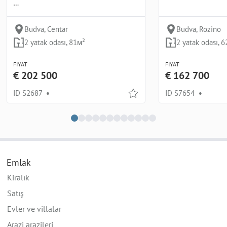
…
Budva, Centar
Budva, Rozino
2 yatak odası, 81м²
2 yatak odası, 
FIYAT
FIYAT
€ 202 500
€ 162 700
ID S2687
•
ID S7654
•
Emlak
Kiralık
Satış
Evler ve villalar
Arazi arazileri