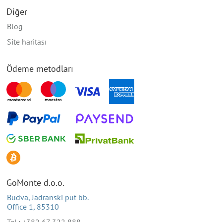
Diğer
Blog
Site haritası
Ödeme metodları
GoMonte d.o.o.
Budva, Jadranski put bb.
Office 1, 85310
Tel.: +382 67 322 888