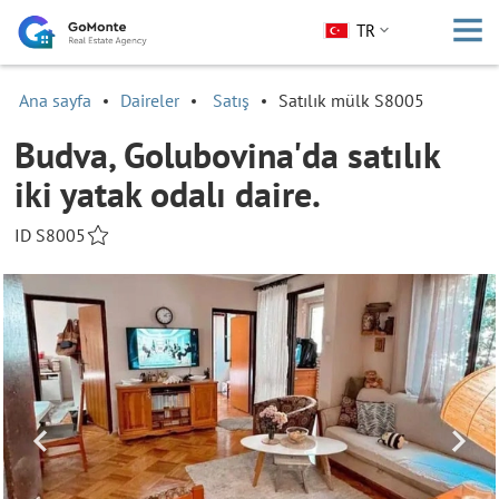
TR
Ana sayfa
Daireler
Satış
Satılık mülk S8005
Budva, Golubovina'da satılık
iki yatak odalı daire.
ID S8005