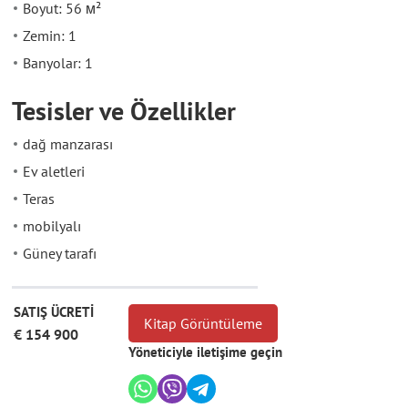
Boyut: 56 м²
Zemin: 1
Banyolar: 1
Tesisler ve Özellikler
dağ manzarası
Ev aletleri
Teras
mobilyalı
Güney tarafı
SATIŞ ÜCRETİ
Kitap Görüntüleme
€ 154 900
Yöneticiyle iletişime geçin