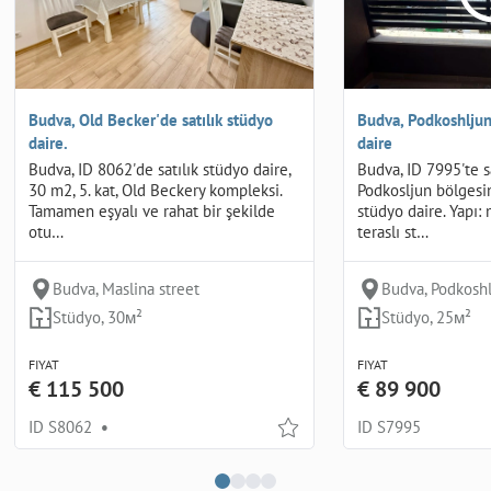
Budva, Old Becker'de satılık stüdyo
Budva, Podkoshljun'
daire.
daire
Budva, ID 8062'de satılık stüdyo daire,
Budva, ID 7995'te sa
30 m2, 5. kat, Old Beckery kompleksi.
Podkosljun bölgesi
Tamamen eşyalı ve rahat bir şekilde
stüdyo daire. Yapı: 
otu…
teraslı st…
Budva, Maslina street
Budva, Podkosh
Stüdyo, 30м²
Stüdyo, 25м²
FIYAT
FIYAT
€ 115 500
€ 89 900
ID S8062
•
ID S7995