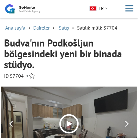
TR
Ana sayfa
Daireler
Satış
Satılık mülk S7704
Budva'nın Podkošljun
bölgesindeki yeni bir binada
stüdyo.
ID S7704
•