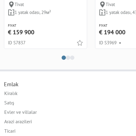
Tivat
Tivat
1 yatak odası, 29м²
1 yatak odası, 
FIYAT
FIYAT
€ 159 900
€ 194 000
ID S7837
ID S3969
•
Emlak
Kiralık
Satış
Evler ve villalar
Arazi arazileri
Ticari