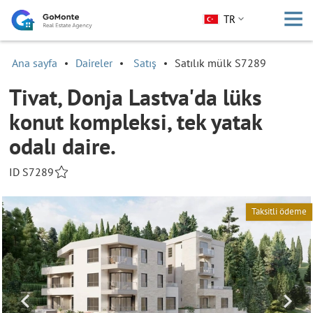
TR
Ana sayfa
Daireler
Satış
Satılık mülk S7289
Tivat, Donja Lastva'da lüks
konut kompleksi, tek yatak
odalı daire.
ID S7289
Taksitli ödeme