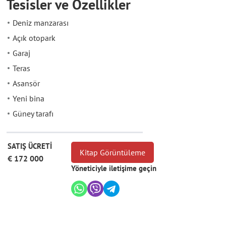
Tesisler ve Özellikler
Deniz manzarası
Açık otopark
Garaj
Teras
Asansör
Yeni bina
Güney tarafı
SATIŞ ÜCRETİ
Kitap Görüntüleme
€ 172 000
Yöneticiyle iletişime geçin