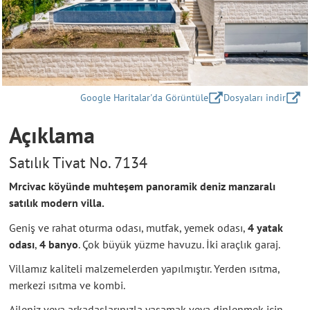
Google Haritalar'da Görüntüle
Dosyaları indir
Açıklama
Satılık Tivat No. 7134
Mrcivac köyünde muhteşem panoramik deniz manzaralı
satılık modern villa.
Geniş ve rahat oturma odası, mutfak, yemek odası,
4 yatak
odası
,
4 banyo
. Çok büyük yüzme havuzu. İki araçlık garaj.
Villamız kaliteli malzemelerden yapılmıştır. Yerden ısıtma,
merkezi ısıtma ve kombi.
Aileniz veya arkadaşlarınızla yaşamak veya dinlenmek için