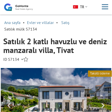
TR
Ana sayfa
Evler ve villalar
Satış
Satılık mülk S7134
Satılık 2 katlı havuzlu ve deniz
manzaralı villa, Tivat
ID S7134
•
Taksitli ödeme