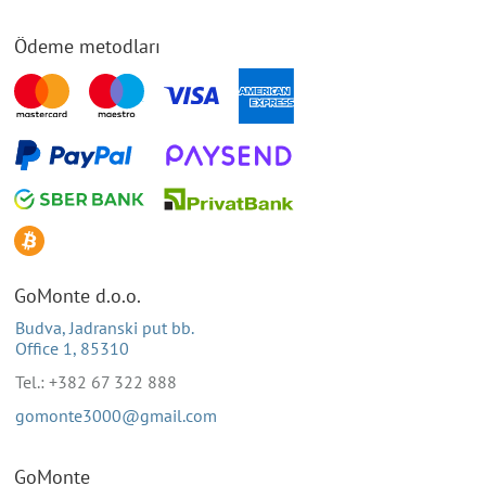
Ödeme metodları
GoMonte d.o.o.
Budva, Jadranski put bb.
Office 1, 85310
Tel.: +382 67 322 888
gomonte3000@gmail.com
GoMonte