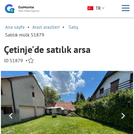
TR
Ana sayfa
Arazi arazileri
Satış
Satılık mülk S1879
Çetinje'de satılık arsa
ID S1879
•