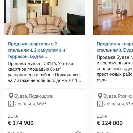
Продажа квартиры с 2
Продается кварт
спальнями, 2 санузлами и
спальнями, Будв
террасой, Будва…
Продажа Будва №
и современная кв
Продажа Будва ID 8115. Уютная
спальнями в одн
квартира площадью 66 м²
престижных райо
расположена в районе Подкошлюн,
рядо…
на 2 этаже небольшого дома 2011…
Будва, Подкошлюн
Будва, Розино
2 спальни, 66м²
2 спальни, 62м
ЦЕНА
ЦЕНА
€ 174 900
€ 224 000