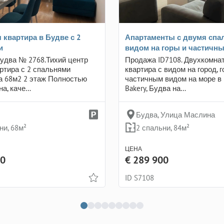
 квартира в Будве с 2
Апартаменты с двумя спа
и
видом на горы и частичн
удва № 2768.Тихий центр
Продажа ID7108. Двухкомна
ртира с 2 спальнями
квартира с видом на город, г
а 68м2 2 этаж Полностью
частичным видом на море в 
на, каче…
Bakery, Будва на…
Будва, Улица Маслина
ни, 68м²
2 спальни, 84м²
ЦЕНА
00
€ 289 900
ID S7108