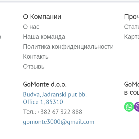
О Компании
Про
О нас
Стат
о
Наша команда
Карт
Политика конфиденциальности
Контакты
Отзывы
GoMonte d.o.o.
GoMo
в со
Budva, Jadranski put bb.
Office 1, 85310
Тел.: +382 67 322 888
gomonte3000@gmail.com