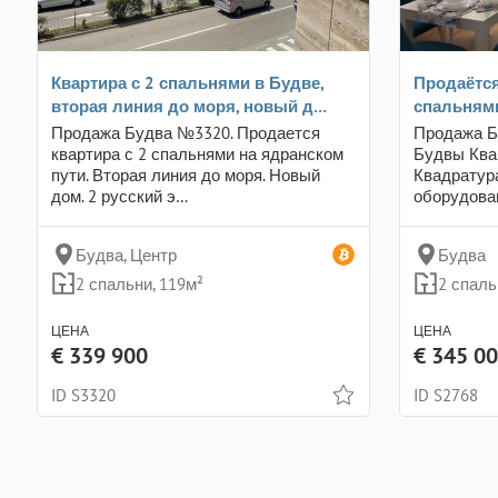
Квартира с 2 спальнями в Будве,
Продаётся
вторая линия до моря, новый д…
спальням
Продажа Будва №3320. Продается
Продажа Б
квартира с 2 спальнями на ядранском
Будвы Ква
пути. Вторая линия до моря. Новый
Квадратур
дом. 2 русский э…
оборудова
Будва, Центр
Будва
2 спальни, 119м²
2 спаль
ЦЕНА
ЦЕНА
€ 339 900
€ 345 0
ID S3320
ID S2768