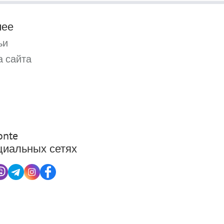
чее
ьи
а сайта
nte
циальных сетях