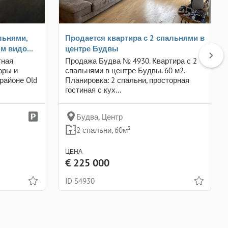
льнями,
Продается квартира с 2 спальнями в
ым видо…
центре Будвы
тная
Продажа Будва № 4930. Квартира с 2
оры и
спальнями в центре Будвы. 60 м2.
районе Old
Планировка: 2 спальни, просторная
гостиная с кух…
Будва, Центр
2 спальни, 60м²
ЦЕНА
€ 225 000
ID S4930