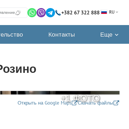
+382 67 322 888
RU
явление
тельство
Контакты
Еще
Розино
+1 ФОТО
Открыть на Google Maps
Скачать файлы