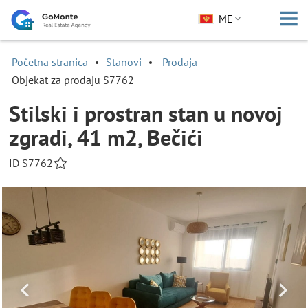
ME
Početna stranica
Stanovi
Prodaja
Objekat za prodaju S7762
Stilski i prostran stan u novoj
zgradi, 41 m2, Bečići
ID S7762