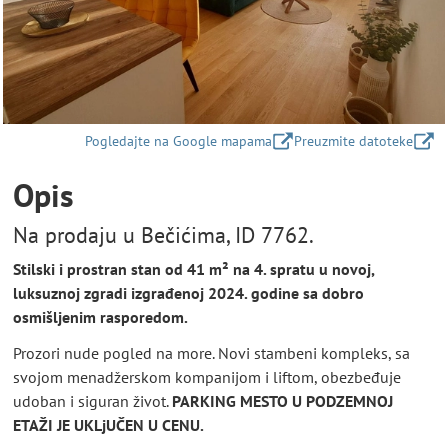
Pogledajte na Google mapama
Preuzmite datoteke
Opis
Na prodaju u Bečićima, ID 7762.
Stilski i prostran stan od 41 m² na 4. spratu u novoj,
luksuznoj zgradi izgrađenoj 2024. godine sa dobro
osmišljenim rasporedom.
Prozori nude pogled na more. Novi stambeni kompleks, sa
svojom menadžerskom kompanijom i liftom, obezbeđuje
udoban i siguran život.
PARKING MESTO U PODZEMNOJ
ETAŽI JE UKLjUČEN U CENU.