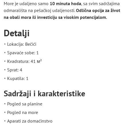
More je udaljeno samo
10 minuta hoda
, sa svim sadržajima
odmarališta na pešačkoj udaljenosti.
Odlična opcija za život
na obali mora ili investiciju sa visokim potencijalom.
Detalji
Lokacija: Bečići
Spavaće sobe: 1
Kvadratura: 41 м²
Sprat: 4
Kupatila: 1
Sadržaji i karakteristike
Pogled sa planine
Pogled na more
Aparati za domaćinstvo