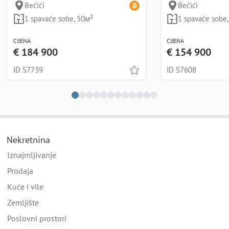
Bečići
Bečići
1 spavaće sobe, 50м²
1 spavaće sobe
CIJENA
CIJENA
€ 184 900
€ 154 900
ID S7739
ID S7608
Nekretnina
Iznajmljivanje
Prodaja
Kuće i vile
Zemljište
Poslovni prostori