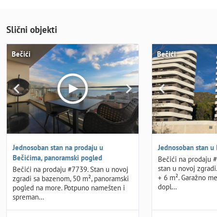
Slični objekti
Bečići
Bečići
Jednosoban stan na prodaju u
Jednosoban stan u
Bečićima, panoramski pogled
Bečići na prodaju 
stan u novoj zgradi. 
Bečići na prodaju #7739. Stan u novoj
+ 6 m². Garažno m
zgradi sa bazenom, 50 m², panoramski
dopl…
pogled na more. Potpuno namešten i
spreman…