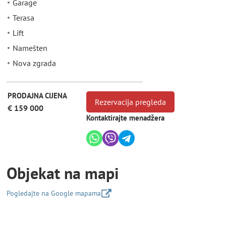
Garage
Terasa
Lift
Namešten
Nova zgrada
PRODAJNA CIJENA
Rezervacija pregleda
€ 159 000
Kontaktirajte menadžera
Objekat na mapi
Pogledajte na Google mapama
+