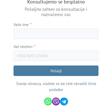
Konsultujemo se besplatno
−
Pošaljite zahtev za konsultacije i
nazvaćemo vas
Vaše ime
*
Vaš telefon
*
Pošalji
Slanje obrasca, slažete se da ćete obraditi
lične
podatke