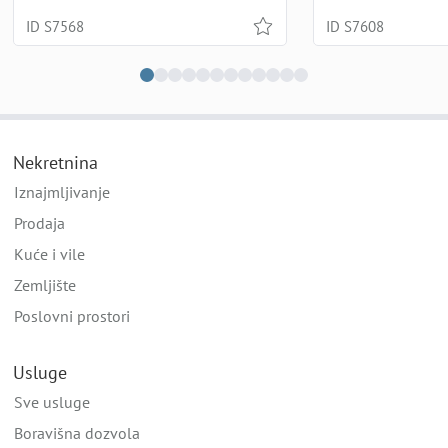
ID S7568
ID S7608
Nekretnina
Iznajmljivanje
Prodaja
Kuće i vile
Zemljište
Poslovni prostori
Usluge
Sve usluge
Boravišna dozvola