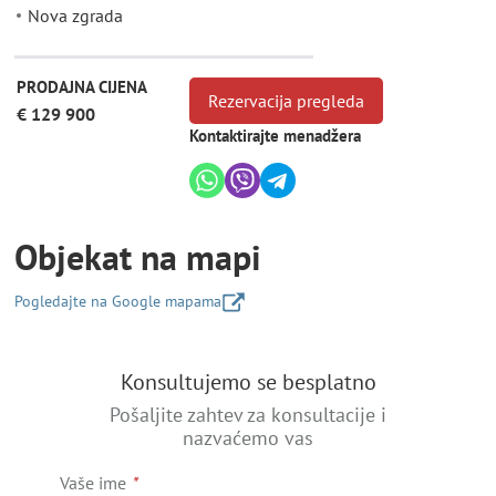
Nova zgrada
PRODAJNA CIJENA
Rezervacija pregleda
€ 129 900
Kontaktirajte menadžera
Objekat na mapi
Pogledajte na Google mapama
+
Konsultujemo se besplatno
−
Pošaljite zahtev za konsultacije i
nazvaćemo vas
Vaše ime
*