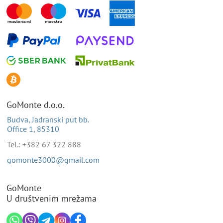
GoMonte d.o.o.
Budva, Jadranski put bb.
Office 1, 85310
Tel.: +382 67 322 888
gomonte3000@gmail.com
GoMonte
U društvenim mrežama