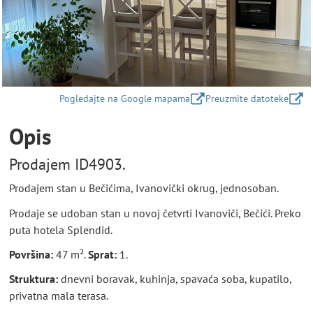
Pogledajte na Google mapama
Preuzmite datoteke
Opis
Prodajem ID4903.
Prodajem stan u Bečićima, Ivanovički okrug, jednosoban.
Prodaje se udoban stan u novoj četvrti Ivanoviči, Bečići. Preko
puta hotela Splendid.
Površina:
47 m².
Sprat:
1.
Struktura:
dnevni boravak, kuhinja, spavaća soba, kupatilo,
privatna mala terasa.