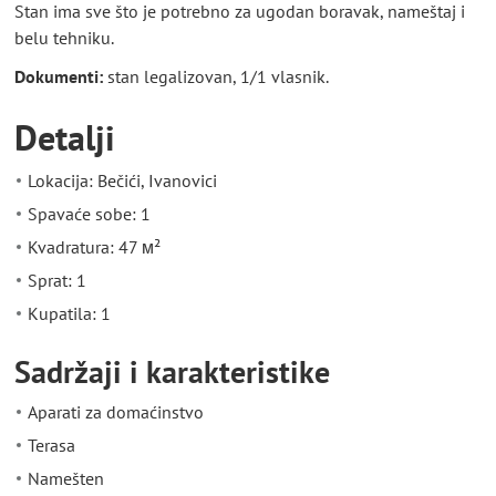
Stan ima sve što je potrebno za ugodan boravak, nameštaj i
belu tehniku.
Dokumenti:
stan legalizovan, 1/1 vlasnik.
Detalji
Lokacija: Bečići, Ivanovici
Spavaće sobe: 1
Kvadratura: 47 м²
Sprat: 1
Kupatila: 1
Sadržaji i karakteristike
Aparati za domaćinstvo
Terasa
Namešten