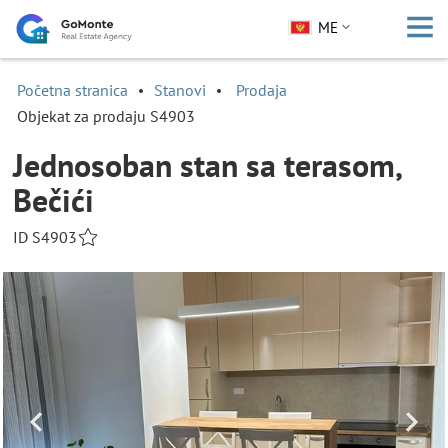
ME
Početna stranica
Stanovi
Prodaja
Objekat za prodaju S4903
Jednosoban stan sa terasom,
Bečići
ID S4903