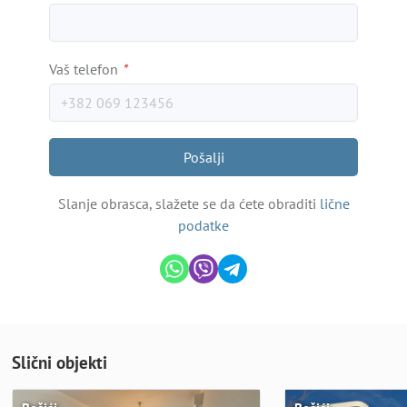
Vaš telefon
*
Pošalji
Slanje obrasca, slažete se da ćete obraditi
lične
podatke
Slični objekti