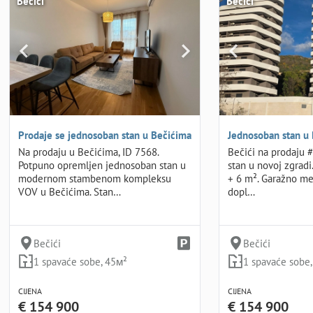
Bečići
Bečići
Prodaje se jednosoban stan u Bečićima
Jednosoban stan u
Na prodaju u Bečićima, ID 7568.
Bečići na prodaju 
Potpuno opremljen jednosoban stan u
stan u novoj zgradi. 
modernom stambenom kompleksu
+ 6 m². Garažno m
VOV u Bečićima. Stan…
dopl…
Bečići
Bečići
1 spavaće sobe, 45м²
1 spavaće sobe
CIJENA
CIJENA
€ 154 900
€ 154 900