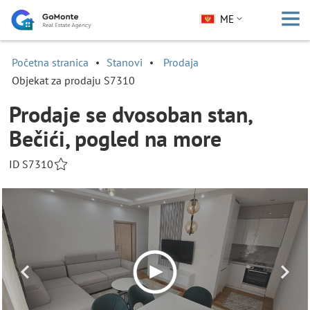
ME
Početna stranica
Stanovi
Prodaja
Objekat za prodaju S7310
Prodaje se dvosoban stan,
Bečići, pogled na more
ID S7310