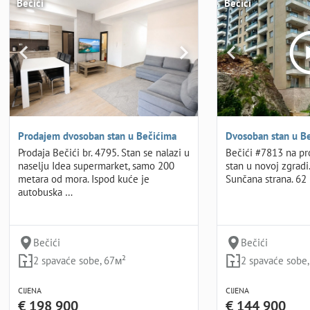
Bečići
Bečići
Prodajem dvosoban stan u Bečićima
Dvosoban stan u B
Prodaja Bečići br. 4795. Stan se nalazi u
Bečići #7813 na pr
naselju Idea supermarket, samo 200
stan u novoj zgradi.
metara od mora. Ispod kuće je
Sunčana strana. 62
autobuska …
Bečići
Bečići
2 spavaće sobe, 67м²
2 spavaće sobe
CIJENA
CIJENA
€ 198 900
€ 144 900