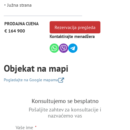
Južna strana
PRODAJNA CIJENA
Rezervacija pregleda
€ 164 900
Kontaktirajte menadžera
Objekat na mapi
Pogledajte na Google mapama
+
Konsultujemo se besplatno
−
Pošaljite zahtev za konsultacije i
nazvaćemo vas
Vaše ime
*