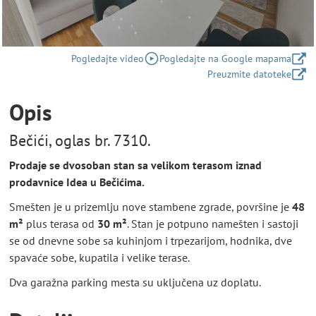
Pogledajte video
Pogledajte na Google mapama
Preuzmite datoteke
Opis
Bečići, oglas br. 7310.
Prodaje se dvosoban stan sa velikom terasom iznad
prodavnice Idea u Bečićima.
Smešten je u prizemlju nove stambene zgrade, površine je
48
m²
plus terasa od
30 m²
. Stan je potpuno namešten i sastoji
se od dnevne sobe sa kuhinjom i trpezarijom, hodnika, dve
spavaće sobe, kupatila i velike terase.
Dva garažna parking mesta su uključena uz doplatu.