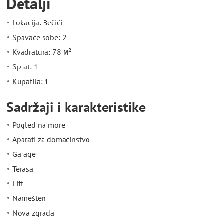
Detalji
Lokacija: Bečići
Spavaće sobe: 2
Kvadratura: 78 м²
Sprat: 1
Kupatila: 1
Sadržaji i karakteristike
Pogled na more
Aparati za domaćinstvo
Garage
Terasa
Lift
Namešten
Nova zgrada