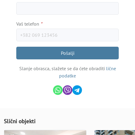
Vaš telefon
*
Pošalji
Slanje obrasca, slažete se da ćete obraditi
lične
podatke
Slični objekti