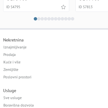
ID S4795
ID S7813
Nekretnina
Iznajmljivanje
Prodaja
Kuće i vile
Zemljište
Poslovni prostori
Usluge
Sve usluge
Boravišna dozvola