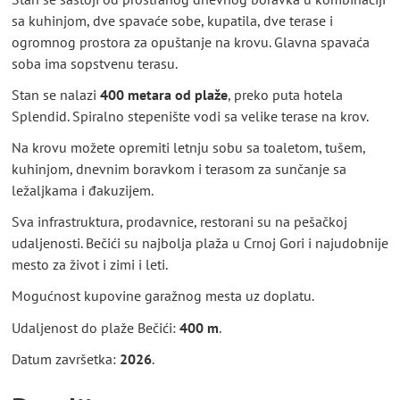
sa kuhinjom, dve spavaće sobe, kupatila, dve terase i
ogromnog prostora za opuštanje na krovu. Glavna spavaća
soba ima sopstvenu terasu.
Stan se nalazi
400 metara od plaže
, preko puta hotela
Splendid. Spiralno stepenište vodi sa velike terase na krov.
Na krovu možete opremiti letnju sobu sa toaletom, tušem,
kuhinjom, dnevnim boravkom i terasom za sunčanje sa
ležaljkama i đakuzijem.
Sva infrastruktura, prodavnice, restorani su na pešačkoj
udaljenosti. Bečići su najbolja plaža u Crnoj Gori i najudobnije
mesto za život i zimi i leti.
Mogućnost kupovine garažnog mesta uz doplatu.
Udaljenost do plaže Bečići:
400 m
.
Datum završetka:
2026
.