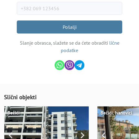
Pošalji
Slanje obrasca, slažete se da ćete obraditi
lične
podatke
Slični objekti
Bečići
Bečići, Ivanovici