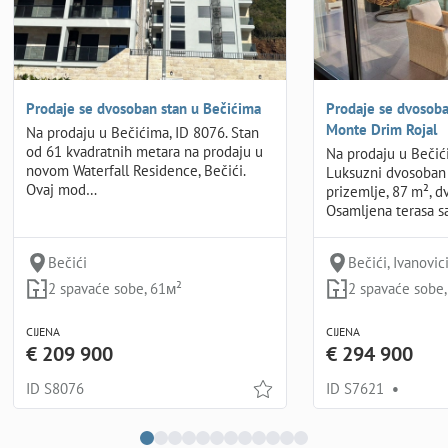
Prodaje se dvosoban stan u Bečićima
Prodaje se dvosoba
Monte Drim Rojal
Na prodaju u Bečićima, ID 8076. Stan
od 61 kvadratnih metara na prodaju u
Na prodaju u Bečić
novom Waterfall Residence, Bečići.
Luksuzni dvosoban 
Ovaj mod…
prizemlje, 87 m², dv
Osamljena terasa s
Bečići
Bečići, Ivanovic
2 spavaće sobe, 61м²
2 spavaće sobe
CIJENA
CIJENA
€ 209 900
€ 294 900
ID S8076
ID S7621
•