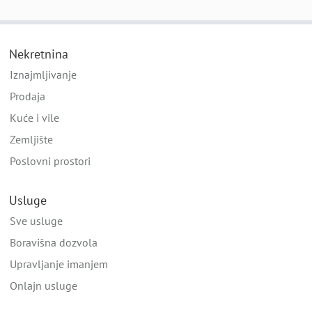
Nekretnina
Iznajmljivanje
Prodaja
Kuće i vile
Zemljište
Poslovni prostori
Usluge
Sve usluge
Boravišna dozvola
Upravljanje imanjem
Onlajn usluge