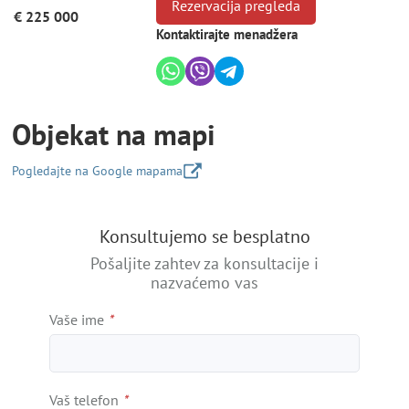
Rezervacija pregleda
€ 225 000
Kontaktirajte menadžera
Objekat na mapi
Pogledajte na Google mapama
+
Konsultujemo se besplatno
−
Pošaljite zahtev za konsultacije i
nazvaćemo vas
Vaše ime
*
Vaš telefon
*