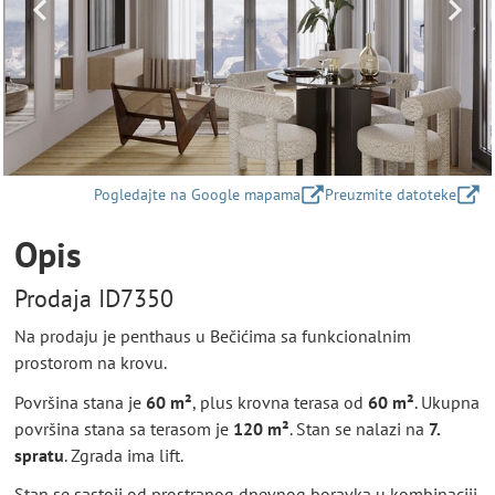
Pogledajte na Google mapama
Preuzmite datoteke
Opis
Prodaja ID7350
Na prodaju je penthaus u Bečićima sa funkcionalnim
prostorom na krovu.
Površina stana je
60 m²
, plus krovna terasa od
60 m²
. Ukupna
površina stana sa terasom je
120 m²
. Stan se nalazi na
7.
spratu
. Zgrada ima lift.
Stan se sastoji od prostranog dnevnog boravka u kombinaciji