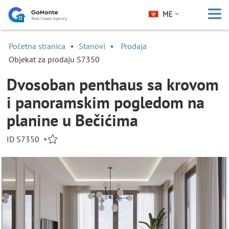
ME
Početna stranica
Stanovi
Prodaja
Objekat za prodaju S7350
Dvosoban penthaus sa krovom
i panoramskim pogledom na
planine u Bečićima
ID S7350
•