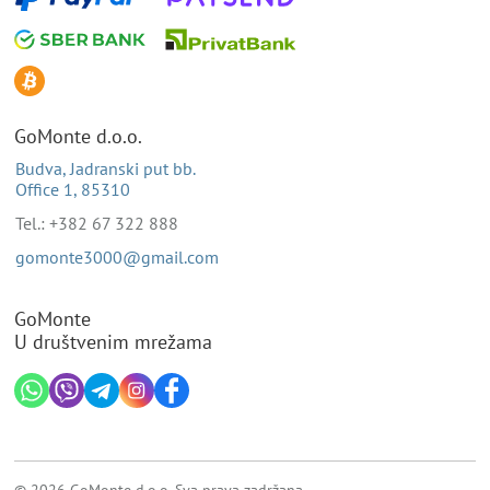
GoMonte d.o.o.
Budva, Jadranski put bb.
Office 1, 85310
Tel.: +382 67 322 888
gomonte3000@gmail.com
GoMonte
U društvenim mrežama