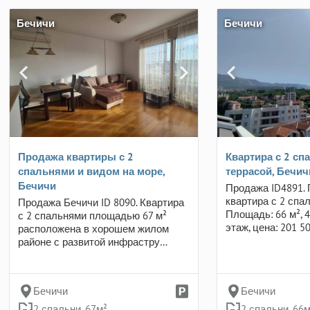
Бечичи
Бечичи
Продажа квартиры с 2
Квартира с 2 сп
спальнями и видом на море,
террасой, Бечич
Бечичи
Продажа ID4891.
квартира с 2 спа
Продажа Бечичи ID 8090. Квартира
Площадь: 66 м², 4
с 2 спальнями площадью 67 м²
этаж, цена: 201 5
расположена в хорошем жилом
районе с развитой инфрастру…
Бечичи
Бечичи
2 спальни, 67м²
2 спальни, 66м