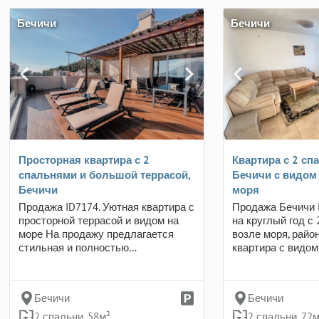
Бечичи
Бечичи
Просторная квартира с 2
Квартира с 2 сп
спальнями и большой террасой,
Бечичи с видом 
Бечичи
моря
Продажа ID7174. Уютная квартира с
Продажа Бечичи 
просторной террасой и видом на
на круглый год с
море На продажу предлагается
возле моря, райо
стильная и полностью…
квартира с видом
Бечичи
Бечичи
2 спальни, 58м²
2 спальни, 72м