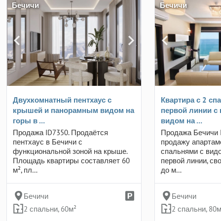
Бечичи
Бечичи
Двухкомнатный пентхаус с
Квартира с 2 сп
крышей и панорамным видом на
первой линии с
горы в …
видом на …
Продажа ID7350. Продаётся
Продажа Бечичи 
пентхаус в Бечичи с
продажу апартам
функциональной зоной на крыше.
спальнями с видо
Площадь квартиры составляет 60
первой линии, св
м², пл…
до м…
Бечичи
Бечичи
2 спальни, 60м²
2 спальни, 80м