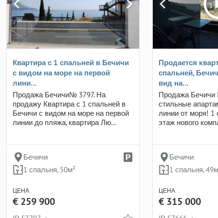
Квартира с 1 спальней в Бечичи
Продается кварт
с видом на море на первой
спальней, Бечич
лини…
вид на…
Продажа Бечичи№ 3797. На
Продажа Бечичи 
продажу Квартира с 1 спальней в
стильные апарта
Бечичи с видом на море на первой
линии от моря! 1 
линии до пляжа, квартира Лю…
этаж нового комп
Бечичи
Бечичи
1 спальня, 50м²
1 спальня, 49м
ЦЕНА
ЦЕНА
€ 259 900
€ 315 000