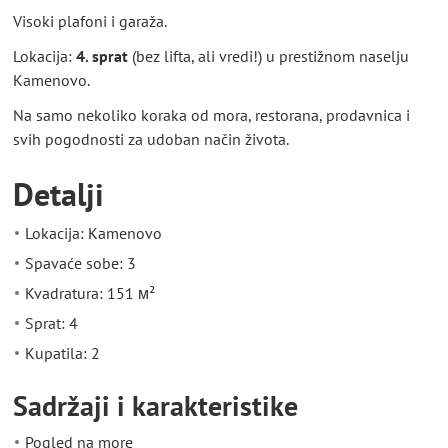
Visoki plafoni i garaža.
Lokacija:
4. sprat
(bez lifta, ali vredi!) u prestižnom naselju
Kamenovo.
Na samo nekoliko koraka od mora, restorana, prodavnica i
svih pogodnosti za udoban način života.
Detalji
Lokacija: Kamenovo
Spavaće sobe: 3
Kvadratura: 151 м²
Sprat: 4
Kupatila: 2
Sadržaji i karakteristike
Pogled na more