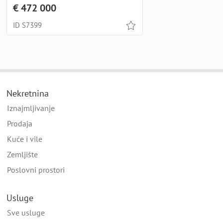
€ 472 000
ID S7399
Nekretnina
Iznajmljivanje
Prodaja
Kuće i vile
Zemljište
Poslovni prostori
Usluge
Sve usluge