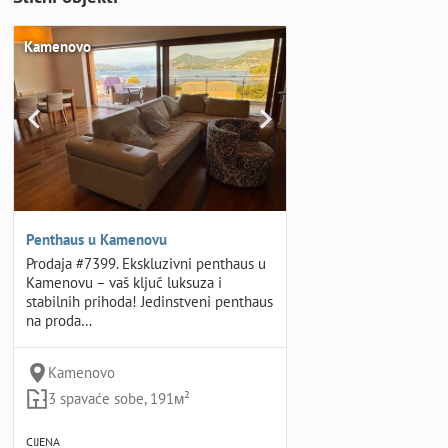
Kamenovo
Penthaus u Kamenovu
Prodaja #7399. Ekskluzivni penthaus u
Kamenovu – vaš ključ luksuza i
stabilnih prihoda! Jedinstveni penthaus
na proda…
Kamenovo
3 spavaće sobe, 191м²
CIJENA