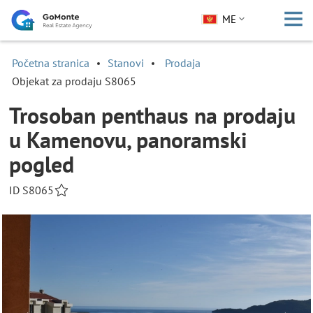
ME
Početna stranica
Stanovi
Prodaja
Objekat za prodaju S8065
Trosoban penthaus na prodaju
u Kamenovu, panoramski
pogled
ID S8065