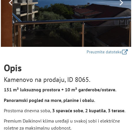
Preuzmite datoteke
Opis
Kamenovo na prodaju, ID 8065.
151 m² luksuznog prostora + 10 m² garderobe/ostave.
Panoramski pogled na more, planine i obalu.
Prostorna dnevna soba,
3 spavaće sobe
,
2 kupatila
,
3 terase
.
Premium Daikinovi klima uređaji u svakoj sobi i električne
roletne za maksimalnu udobnost.