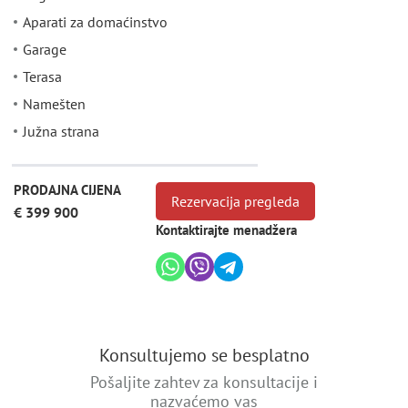
Aparati za domaćinstvo
Garage
Terasa
Namešten
Južna strana
PRODAJNA CIJENA
Rezervacija pregleda
€ 399 900
Kontaktirajte menadžera
Konsultujemo se besplatno
Pošaljite zahtev za konsultacije i
nazvaćemo vas