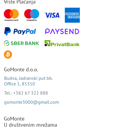
Vrste Plaćanja
GoMonte d.o.o.
Budva, Jadranski put bb.
Office 1, 85310
Tel.: +382 67 322 888
gomonte3000@gmail.com
GoMonte
U društvenim mrežama