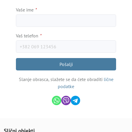
Vaše ime
*
Vaš telefon
*
Pošalji
Slanje obrasca, slažete se da ćete obraditi
lične
podatke
Slični objekti