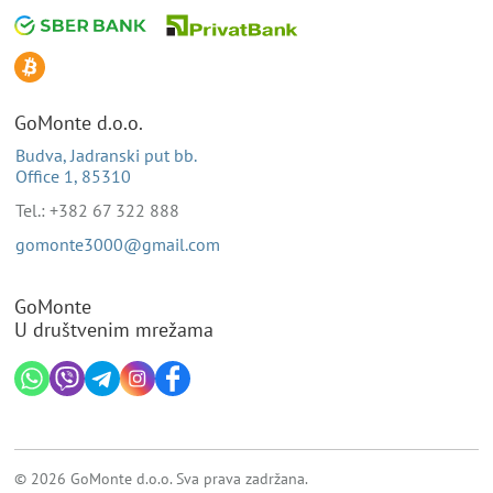
GoMonte d.o.o.
Budva, Jadranski put bb.
Office 1, 85310
Tel.: +382 67 322 888
gomonte3000@gmail.com
GoMonte
U društvenim mrežama
© 2026 GoMonte d.o.o. Sva prava zadržana.