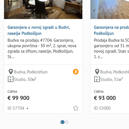
Garsonjera u novoj zgradi u Budvi,
Garsonjera na prod
naselje Podkošljun
Podkošljun
Budva na prodaju #7704. Garsonjera,
Prodaja Budva br.
ukupna površina - 30 m², 2. sprat, nova
garsonjeru od 31 m²
zgrada sa liftom, naselje, Podkošljun.
novoj zgradi. Stan 
St…
1. s…
Budva, Podkoshlun
Budva, Podkosh
Studio, 30м²
Studio, 31м²
CIJENA
CIJENA
€ 99 900
€ 93 000
ID S7704
•
ID S5000