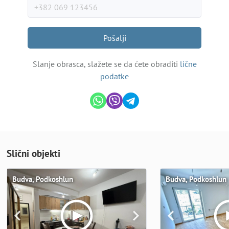
Pošalji
Slanje obrasca, slažete se da ćete obraditi
lične
podatke
Slični objekti
Budva, Podkoshlun
Budva, Podkoshlun