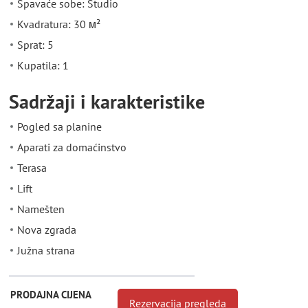
Spavaće sobe: Studio
Kvadratura: 30 м²
Sprat: 5
Kupatila: 1
Sadržaji i karakteristike
Pogled sa planine
Aparati za domaćinstvo
Terasa
Lift
Namešten
Nova zgrada
Južna strana
PRODAJNA CIJENA
Rezervacija pregleda