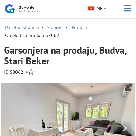
ME
Početna stranica
Stanovi
Prodaja
Objekat za prodaju S8062
Garsonjera na prodaju, Budva,
Stari Beker
ID S8062
•