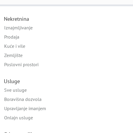
Nekretnina
Iznajmljivanje
Prodaja
Kuće i vile
Zemljište
Poslovni prostori
Usluge
Sve usluge
Boravišna dozvola
Upravljanje imanjem
Onlajn usluge