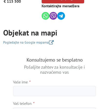
€ 115 500
Kontaktirajte menadžera
Objekat na mapi
Pogledajte na Google mapama
+
Konsultujemo se besplatno
−
Pošaljite zahtev za konsultacije i
nazvaćemo vas
Vaše ime
*
Vaš telefon
*