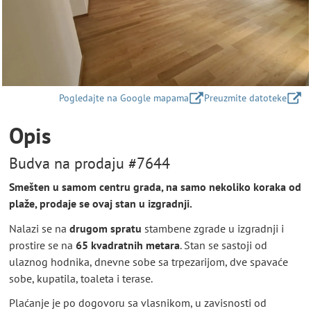
Pogledajte na Google mapama
Preuzmite datoteke
Opis
Budva na prodaju #7644
Smešten u samom centru grada, na samo nekoliko koraka od
plaže, prodaje se ovaj stan u izgradnji.
Nalazi se na
drugom spratu
stambene zgrade u izgradnji i
prostire se na
65 kvadratnih metara
. Stan se sastoji od
ulaznog hodnika, dnevne sobe sa trpezarijom, dve spavaće
sobe, kupatila, toaleta i terase.
Plaćanje je po dogovoru sa vlasnikom, u zavisnosti od