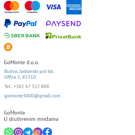
GoMonte d.o.o.
Budva, Jadranski put bb.
Office 1, 85310
Tel.: +382 67 322 888
gomonte3000@gmail.com
GoMonte
U društvenim mrežama