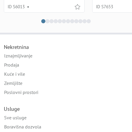
ID S6013
•
ID S7653
Nekretnina
Iznajmljivanje
Prodaja
Kuće i vile
Zemljište
Poslovni prostori
Usluge
Sve usluge
Boravišna dozvola