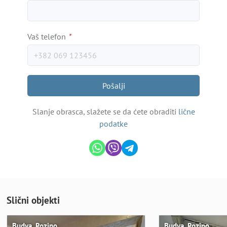
Vaš telefon
*
Pošalji
Slanje obrasca, slažete se da ćete obraditi
lične
podatke
Slični objekti
Budva, Rozino
Budva, Rozino