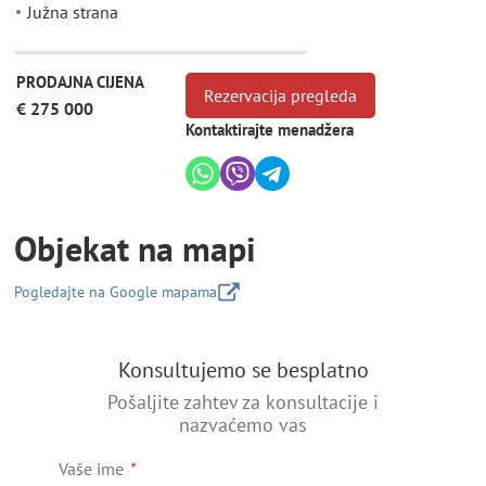
Južna strana
PRODAJNA CIJENA
Rezervacija pregleda
€ 275 000
Kontaktirajte menadžera
Objekat na mapi
Pogledajte na Google mapama
+
Konsultujemo se besplatno
−
Pošaljite zahtev za konsultacije i
nazvaćemo vas
Vaše ime
*