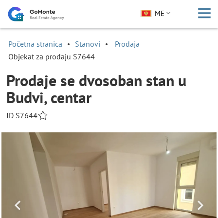
ME
Početna stranica
Stanovi
Prodaja
Objekat za prodaju S7644
Prodaje se dvosoban stan u
Budvi, centar
ID S7644