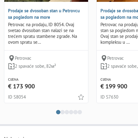
Prodaje se dvosoban stan u Petrovcu
Prodaje se dvosoba
sa pogledom na more
sa pogledom na m
Petrovac na prodaju, ID 8054. Ovaj
Petrovac na prodaj
svetao dvosoban stan nalazi se na
stan sa pogledom n
trećem spratu stambene zgrade. Na
Ovaj stan se prod
ovom spratu se…
kompleksu u …
Petrovac
Petrovac
2 spavaće sobe, 82м²
2 spavaće sobe
CIJENA
CIJENA
€ 173 900
€ 199 900
ID S8054
ID S7630