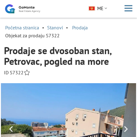
ME
Početna stranica
Stanovi
Prodaja
Objekat za prodaju S7322
Prodaje se dvosoban stan,
Petrovac, pogled na more
ID S7322