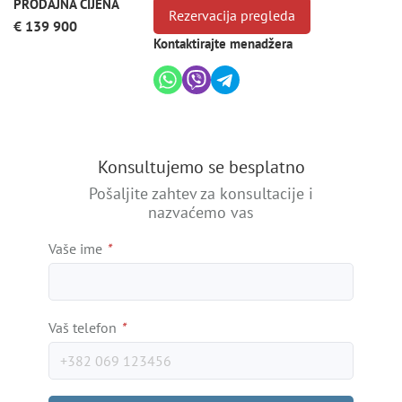
PRODAJNA CIJENA
Rezervacija pregleda
€ 139 900
Kontaktirajte menadžera
Konsultujemo se besplatno
Pošaljite zahtev za konsultacije i
nazvaćemo vas
Vaše ime
*
Vaš telefon
*