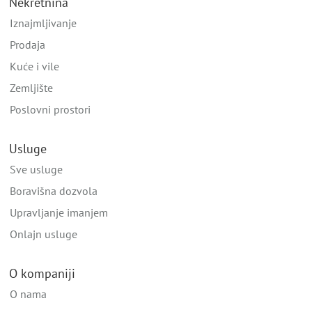
Nekretnina
Iznajmljivanje
Prodaja
Kuće i vile
Zemljište
Poslovni prostori
Usluge
Sve usluge
Boravišna dozvola
Upravljanje imanjem
Onlajn usluge
O kompaniji
O nama