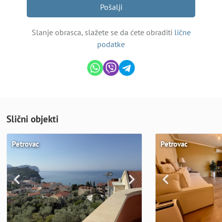
Pošalji
Slanje obrasca, slažete se da ćete obraditi
lične
podatke
Slični objekti
Petrovac
Petrovac