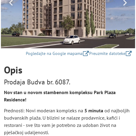
Pogledajte na Google mapama
Preuzmite datoteke
Opis
Prodaja Budva br. 6087.
Nov stan u novom stambenom kompleksu Park Plaza
Residence!
Prednosti: Novi moderan kompleks na
5 minuta
od najboljih
budvanskih plaža. U blizini se nalaze prodavnice, kafići i
restorani - sve što vam je potrebno za udoban život na
pješačkoj udaljenosti.