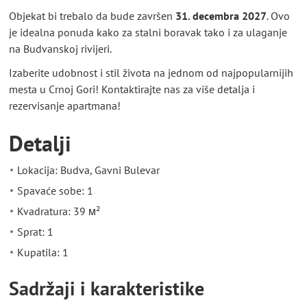
Objekat bi trebalo da bude završen
31. decembra 2027
. Ovo
je idealna ponuda kako za stalni boravak tako i za ulaganje
na Budvanskoj rivijeri.
Izaberite udobnost i stil života na jednom od najpopularnijih
mesta u Crnoj Gori! Kontaktirajte nas za više detalja i
rezervisanje apartmana!
Detalji
Lokacija: Budva, Gavni Bulevar
Spavaće sobe: 1
Kvadratura: 39 м²
Sprat: 1
Kupatila: 1
Sadržaji i karakteristike