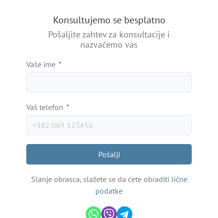
+
Konsultujemo se besplatno
−
Pošaljite zahtev za konsultacije i
nazvaćemo vas
Vaše ime
*
Vaš telefon
*
Pošalji
Slanje obrasca, slažete se da ćete obraditi
lične
podatke