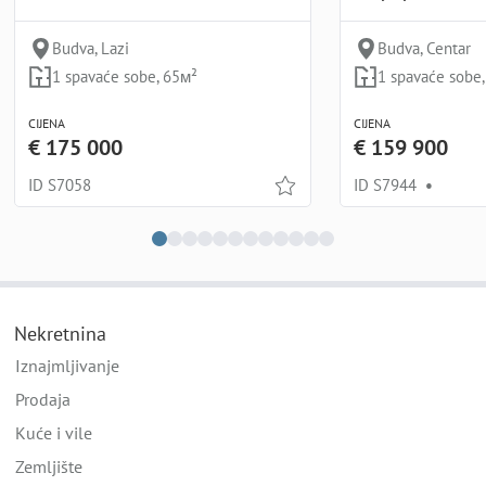
Budva, Lazi
Budva, Centar
1 spavaće sobe, 65м²
1 spavaće sobe
CIJENA
CIJENA
€ 175 000
€ 159 900
ID S7058
ID S7944
•
Nekretnina
Iznajmljivanje
Prodaja
Kuće i vile
Zemljište