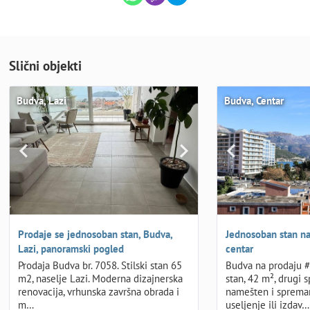
Slični objekti
Budva, Lazi
Budva, Centar
Prodaje se jednosoban stan, Budva,
Jednosoban stan na
Lazi, panoramski pogled
centar
Prodaja Budva br. 7058. Stilski stan 65
Budva na prodaju 
m2, naselje Lazi. Moderna dizajnerska
stan, 42 m², drugi 
renovacija, vrhunska završna obrada i
namešten i sprema
m…
useljenje ili izdav…