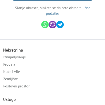
Slanje obrasca, slažete se da ćete obraditi
lične
podatke
Nekretnina
Iznajmljivanje
Prodaja
Kuće i vile
Zemljište
Poslovni prostori
Usluge