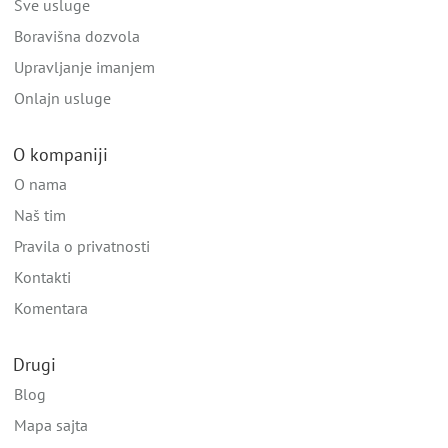
Sve usluge
Boravišna dozvola
Upravljanje imanjem
Onlajn usluge
O kompaniji
O nama
Naš tim
Pravila o privatnosti
Kontakti
Komentara
Drugi
Blog
Mapa sajta