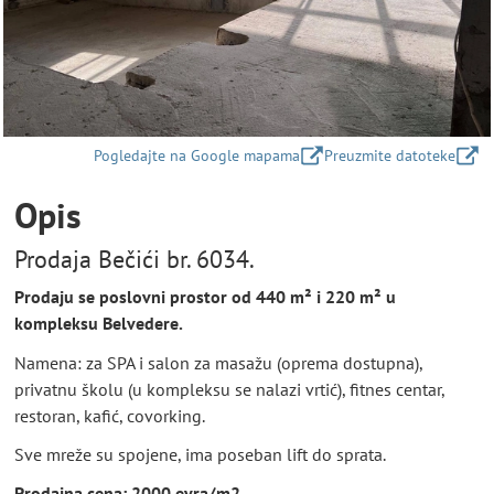
Pogledajte na Google mapama
Preuzmite datoteke
Opis
Prodaja Bečići br. 6034.
Prodaju se poslovni prostor od 440 m² i 220 m² u
kompleksu Belvedere.
Namena: za SPA i salon za masažu (oprema dostupna),
privatnu školu (u kompleksu se nalazi vrtić), fitnes centar,
restoran, kafić, covorking.
Sve mreže su spojene, ima poseban lift do sprata.
Prodajna cena: 2000 evra/m2