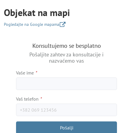
Objekat na mapi
Pogledajte na Google mapama
+
Konsultujemo se besplatno
−
Pošaljite zahtev za konsultacije i
nazvaćemo vas
Vaše ime
*
Vaš telefon
*
Pošalji