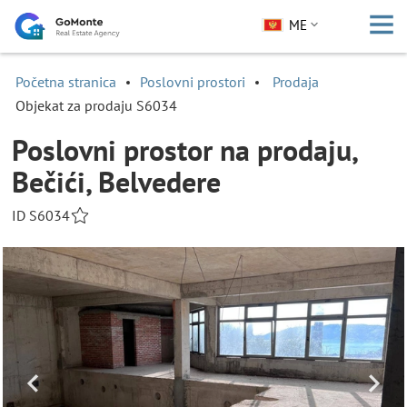
ME
Početna stranica
Poslovni prostori
Prodaja
Objekat za prodaju S6034
Poslovni prostor na prodaju,
Bečići, Belvedere
ID S6034