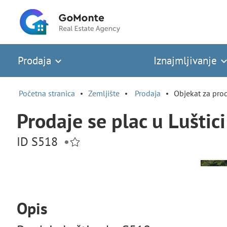
Prodaja
Iznajmljivanje
Početna stranica
Zemljište
Prodaja
Objekat za pro
Prodaje se plac u Lušti
ID S518
•
Opis