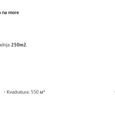
m na more
radnja
250m2
.
Kvadratura: 550 м²