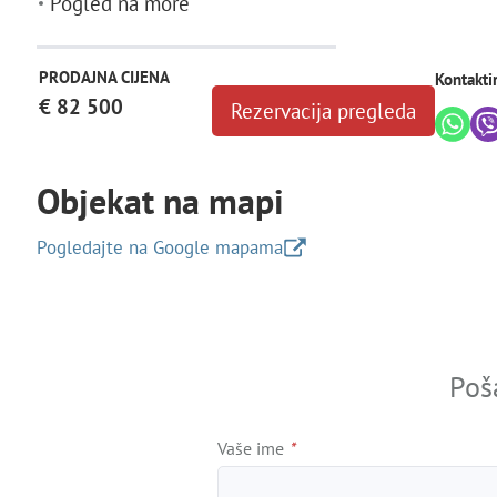
Pogled na more
PRODAJNA CIJENA
Kontakti
€ 82 500
Rezervacija pregleda
Objekat na mapi
Pogledajte na Google mapama
+
−
Poš
Vaše ime
*