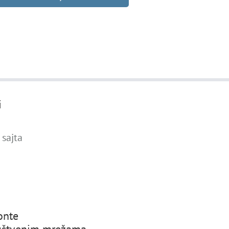
i
sajta
nte