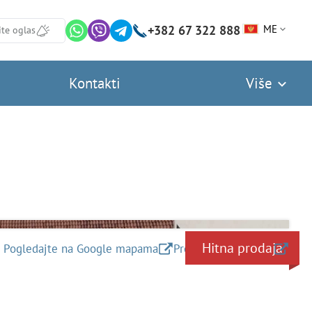
+382 67 322 888
ME
ite oglas
Kontakti
Više
Hitna prodaja
Pogledajte na Google mapama
Preuzmite datoteke