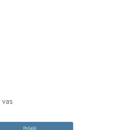
 vas
Pošalji