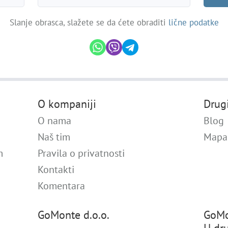
Slanje obrasca, slažete se da ćete obraditi
lične podatke
O kompaniji
Drug
O nama
Blog
Naš tim
Mapa 
m
Pravila o privatnosti
Kontakti
Komentara
GoMonte d.o.o.
GoMo