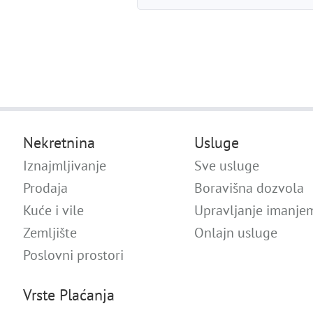
Nekretnina
Usluge
Iznajmljivanje
Sve usluge
Prodaja
Boravišna dozvola
Kuće i vile
Upravljanje imanje
Zemljište
Onlajn usluge
Poslovni prostori
Vrste Plaćanja