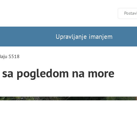
Postav
Upravljanje imanjem
daju S518
ci sa pogledom na more