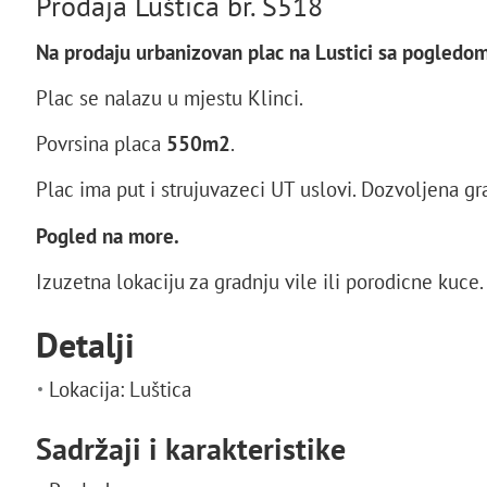
Prodaja Luštica br. S518
Na prodaju urbanizovan plac na Lustici sa pogledo
Plac se nalazu u mjestu Klinci.
Povrsina placa
550m2
.
Plac ima put i strujuvazeci UT uslovi. Dozvoljena g
Pogled na more.
Izuzetna lokaciju za gradnju vile ili porodicne kuce.
Detalji
Lokacija: Luštica
Sadržaji i karakteristike