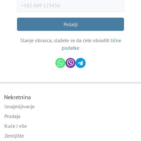
Pošalji
Slanje obrasca, slažete se da ćete obraditi
lične
podatke
Nekretnina
Iznajmljivanje
Prodaja
Kuće i vile
Zemljište