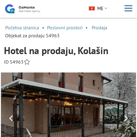
ME
Početna stranica
Poslovni prostori
Prodaja
Objekat za prodaju S4963
Hotel na prodaju, Kolašin
ID S4963