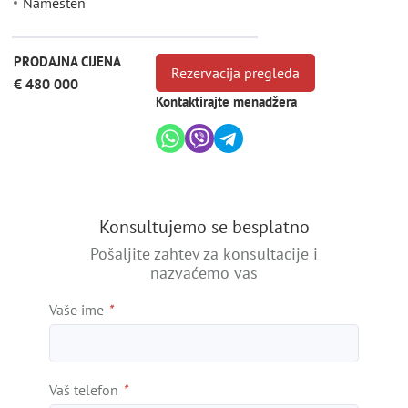
Namešten
PRODAJNA CIJENA
Rezervacija pregleda
€ 480 000
Kontaktirajte menadžera
Konsultujemo se besplatno
Pošaljite zahtev za konsultacije i
nazvaćemo vas
Vaše ime
*
Vaš telefon
*