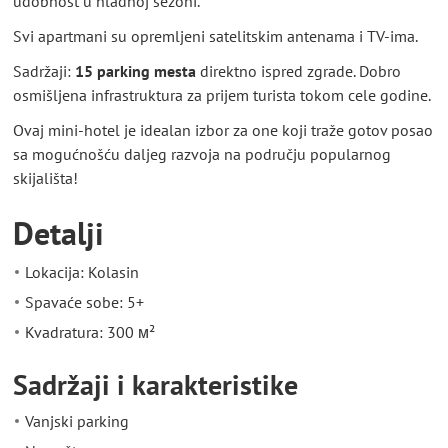
udobnost u hladnoj sezoni.
Svi apartmani su opremljeni satelitskim antenama i TV-ima.
Sadržaji:
15 parking mesta
direktno ispred zgrade. Dobro
osmišljena infrastruktura za prijem turista tokom cele godine.
Ovaj mini-hotel je idealan izbor za one koji traže gotov posao
sa mogućnošću daljeg razvoja na području popularnog
skijališta!
Detalji
Lokacija: Kolasin
Spavaće sobe: 5+
Kvadratura: 300 м²
Sadržaji i karakteristike
Vanjski parking