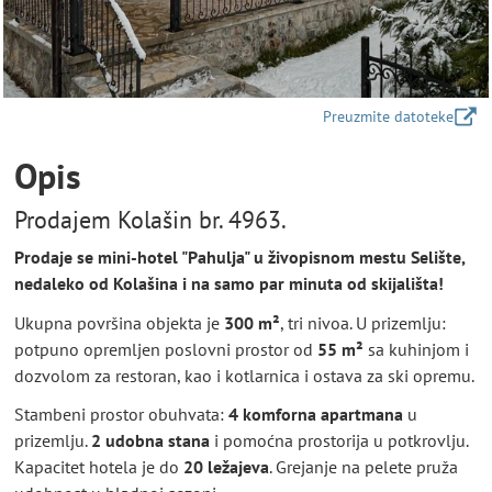
Preuzmite datoteke
Opis
Prodajem Kolašin br. 4963.
Prodaje se mini-hotel "Pahulja" u živopisnom mestu Selište,
nedaleko od Kolašina i na samo par minuta od skijališta!
Ukupna površina objekta je
300 m²
, tri nivoa. U prizemlju:
potpuno opremljen poslovni prostor od
55 m²
sa kuhinjom i
dozvolom za restoran, kao i kotlarnica i ostava za ski opremu.
Stambeni prostor obuhvata:
4 komforna apartmana
u
prizemlju.
2 udobna stana
i pomoćna prostorija u potkrovlju.
Kapacitet hotela je do
20 ležajeva
. Grejanje na pelete pruža