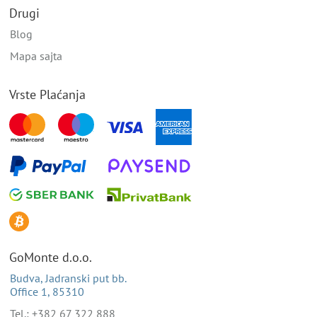
Drugi
Blog
Mapa sajta
Vrste Plaćanja
GoMonte d.o.o.
Budva, Jadranski put bb.
Office 1, 85310
Tel.: +382 67 322 888