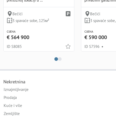
prestižnoj lokaciji u …
privatnim garažni
Bečići
Bečići
3 spavaće sobe, 125м²
3 spavaće sobe
CIJENA
CIJENA
€ 564 900
€ 590 000
ID S8085
ID S7596
•
Nekretnina
Iznajmljivanje
Prodaja
Kuće i vile
Zemljište