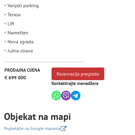
Vanjski parking
Terasa
Lift
Namešten
Nova zgrada
Južna strana
PRODAJNA CIJENA
Rezervacija pregleda
€ 699 000
Kontaktirajte menadžera
Objekat na mapi
Pogledajte na Google mapama