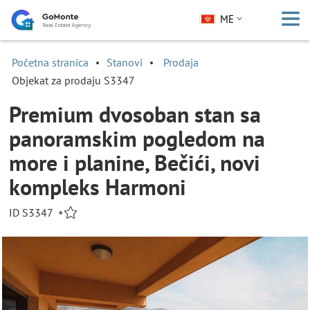
ME
Početna stranica
Stanovi
Prodaja
Objekat za prodaju S3347
Premium dvosoban stan sa
panoramskim pogledom na
more i planine, Bečići, novi
kompleks Harmoni
ID S3347
•