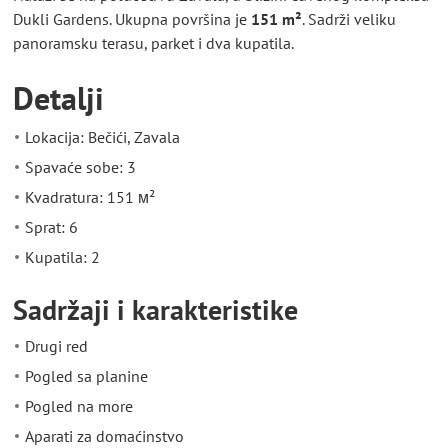
Dukli Gardens. Ukupna površina je
151 m²
. Sadrži veliku
panoramsku terasu, parket i dva kupatila.
Detalji
Lokacija: Bečići, Zavala
Spavaće sobe: 3
Kvadratura: 151 м²
Sprat: 6
Kupatila: 2
Sadržaji i karakteristike
Drugi red
Pogled sa planine
Pogled na more
Aparati za domaćinstvo