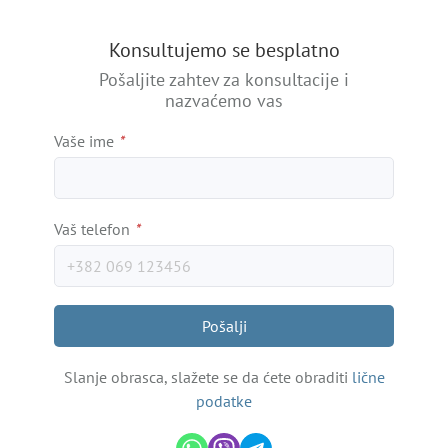
+
Konsultujemo se besplatno
−
Pošaljite zahtev za konsultacije i
nazvaćemo vas
Vaše ime
*
Vaš telefon
*
Pošalji
Slanje obrasca, slažete se da ćete obraditi
lične
podatke