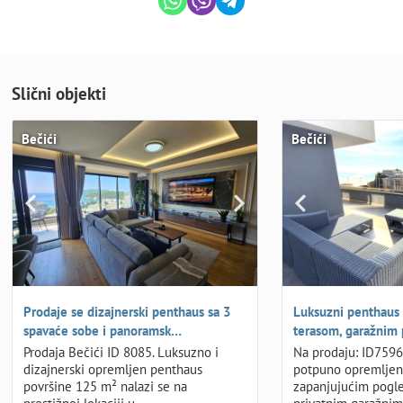
Slični objekti
Bečići
Bečići
Prodaje se dizajnerski penthaus sa 3
Luksuzni penthaus
spavaće sobe i panoramsk…
terasom, garažnim
Prodaja Bečići ID 8085. Luksuzno i
Na prodaju: ID7596
dizajnerski opremljen penthaus
potpuno opremljen 
površine 125 m² nalazi se na
zapanjujućim pogl