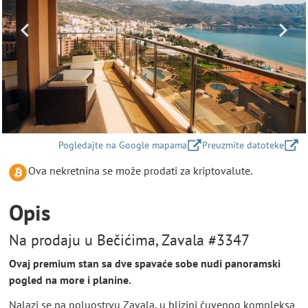
Pogledajte na Google mapama
Preuzmite datoteke
Ova nekretnina se može prodati za kriptovalute.
Opis
Na prodaju u Bečićima, Zavala #3347
Ovaj premium stan sa dve spavaće sobe nudi panoramski
pogled na more i planine.
Nalazi se na poluostrvu Zavala, u blizini čuvenog kompleksa