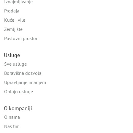
Iznajmljivanje
Prodaja
Kuće i vile
Zemljište
Poslovni prostori
Usluge
Sve usluge
Boravišna dozvola
Upravljanje imanjem
Onlajn usluge
O kompaniji
O nama
Naš tim