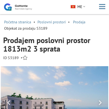
ME
Početna stranica
Poslovni prostori
Prodaja
Objekat za prodaju S3189
Prodajem poslovni prostor
1813m2 3 sprata
ID S3189
•