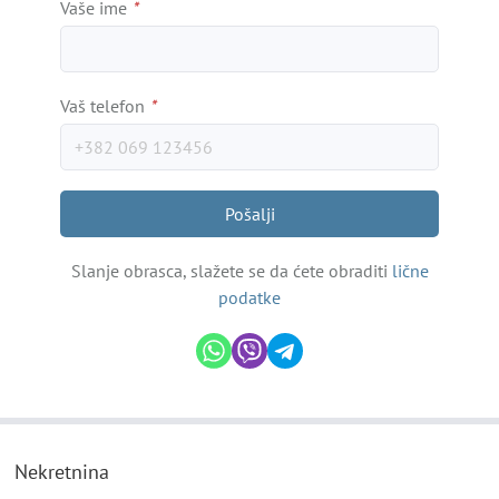
Vaše ime
*
Vaš telefon
*
Pošalji
Slanje obrasca, slažete se da ćete obraditi
lične
podatke
Nekretnina