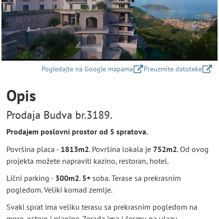
Pogledajte na Google mapama
Preuzmite datoteke
Opis
Prodaja Budva br.3189.
Prodajem poslovni prostor od 5 spratova.
Površina placa -
1813m2
. Površina lokala je
752m2
. Od ovog
projekta možete napraviti kazino, restoran, hotel.
Lični parking -
300m2
.
5+
soba. Terase sa prekrasnim
pogledom. Veliki komad zemlje.
Svaki sprat ima veliku terasu sa prekrasnim pogledom na
more, ostrvo i planine. Zgrada ima i česmu na ulazu.