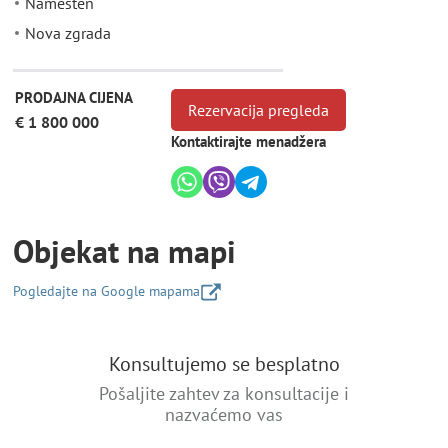
Namešten
Nova zgrada
PRODAJNA CIJENA
Rezervacija pregleda
€ 1 800 000
Kontaktirajte menadžera
Objekat na mapi
Pogledajte na Google mapama
+
Konsultujemo se besplatno
−
Pošaljite zahtev za konsultacije i
nazvaćemo vas