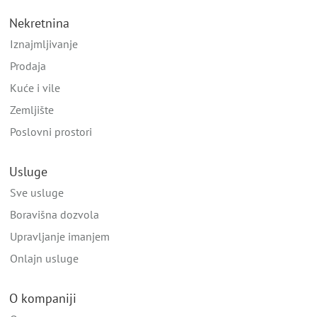
Nekretnina
Iznajmljivanje
Prodaja
Kuće i vile
Zemljište
Poslovni prostori
Usluge
Sve usluge
Boravišna dozvola
Upravljanje imanjem
Onlajn usluge
O kompaniji