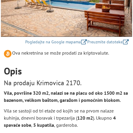
Pogledajte na Google mapama
Preuzmite datoteke
Ova nekretnina se može prodati za kriptovalute.
Opis
Na prodaju Krimovica 2170.
Vila, površine 320 m2, nalazi se na placu od oko 1500 m2 sa
bazenom, velikom baštom, garažom i pomoćnim blokom.
Vila se sastoji od tri etaže od kojih se na prvom nalaze
kuhinja, dnevni boravak i trpezarija (
120 m2
). Ukupno
4
spavaće sobe
,
5 kupatila
, garderoba.