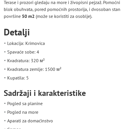
Terase i prozori gledaju na more i živopisni pejzaž. Pomoćni
blok obuhvata, pored pomoćnih prostorija, i dvosoban stan
površine
50 m2
(može se koristiti za osoblje).
Detalji
Lokacija: Krimovica
Spavaće sobe: 4
Kvadratura: 320 м²
Kvadratura zemlje: 1500 м²
Kupatila: 5
Sadržaji i karakteristike
Pogled sa planine
Pogled na more
Aparati za domaćinstvo