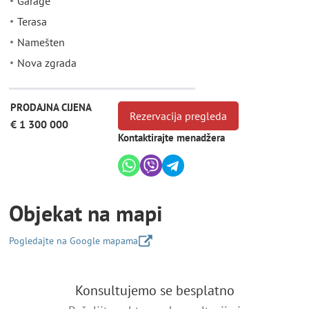
Garage
Terasa
Namešten
Nova zgrada
PRODAJNA CIJENA
Rezervacija pregleda
€ 1 300 000
Kontaktirajte menadžera
Objekat na mapi
Pogledajte na Google mapama
+
Konsultujemo se besplatno
−