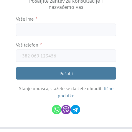
Pošaljite zahtev za konsultacije i
nazvaćemo vas
Vaše ime
*
Vaš telefon
*
Pošalji
Slanje obrasca, slažete se da ćete obraditi
lične
podatke