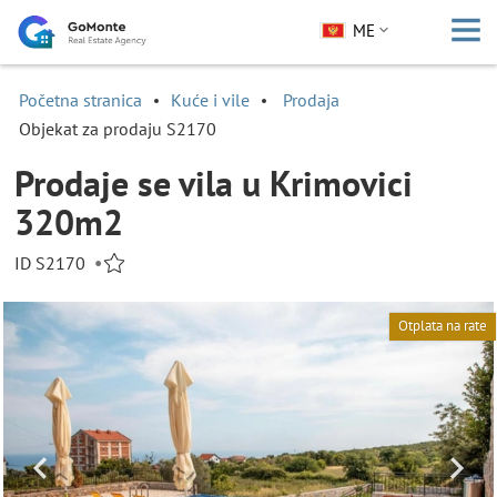
ME
Početna stranica
Kuće i vile
Prodaja
Objekat za prodaju S2170
Prodaje se vila u Krimovici
320m2
ID S2170
•
Otplata na rate