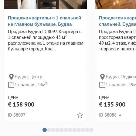
Продажа квартиры с 1 спальней
Продается кварт
на главном бульваре, Будва
спальней, Будв
Продажа Будва ID 8097. Квартира с
Продажа Будва ID
1 спальней площадью 43 м²
просторная кварт
расположена на 1 этаже на главном
49 м2, 4 этаж, ли
бульваре города. Ква…
терраса и парке
Будва, Центр
Будва, Подко
1 спальня, 43м²
1 спальня, 49м
ЦЕНА
ЦЕНА
€ 158 900
€ 135 900
ID S8097
ID S8088
•